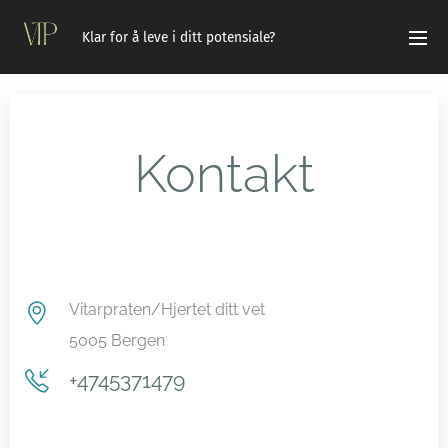
Klar for å leve i ditt potensiale?
Kontakt
Vitarpraten/Hjertet ditt vet
5005 Bergen
+4745371479