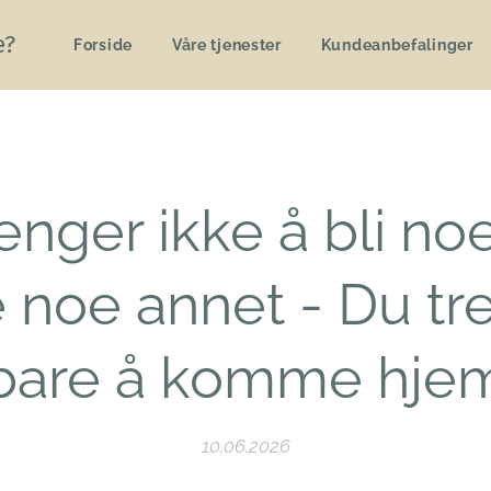
e?
Forside
Våre tjenester
Kundeanbefalinger
enger ikke å bli no
 noe annet - Du tr
bare å komme hje
10.06.2026