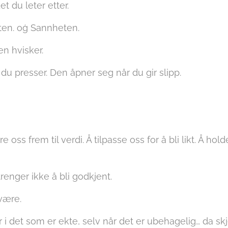
t du leter etter.
ten. oģ Sannheten.
n hvisker.
du presser. Den åpner seg når du gir slipp.
re oss frem til verdi. Å tilpasse oss for å bli likt. Å ho
enger ikke å bli godkjent.
være.
er i det som er ekte, selv når det er ubehagelig… da sk