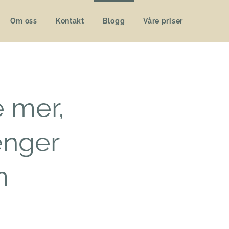
Om oss
Kontakt
Blogg
Våre priser
e mer,
enger
m