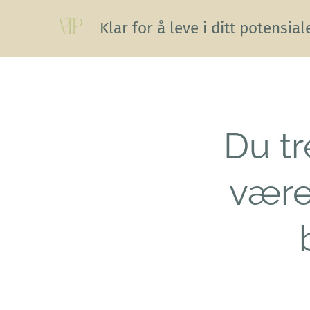
Klar for å leve i ditt potensial
Du tr
være