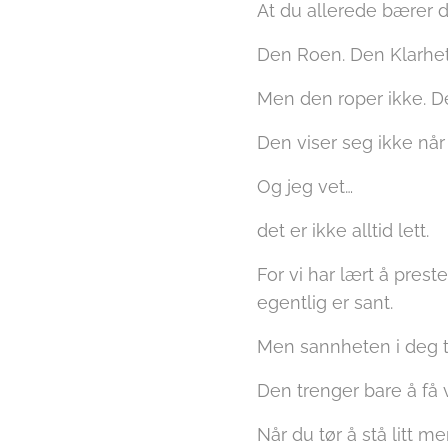
At du allerede bærer de
Den Roen. Den Klarhe
Men den roper ikke. De
Den viser seg ikke når 
Og jeg vet…
det er ikke alltid lett.
For vi har lært å preste
egentlig er sant.
Men sannheten i deg tr
Den trenger bare å få 
Når du tør å stå litt m