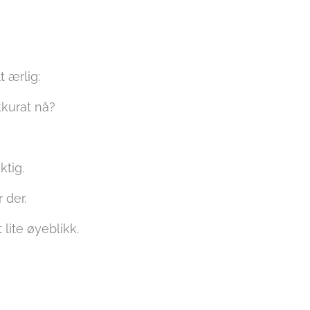
 ærlig:
kkurat nå?
ktig.
 der.
lite øyeblikk.