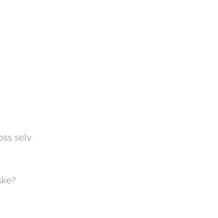
oss selv.
ske?